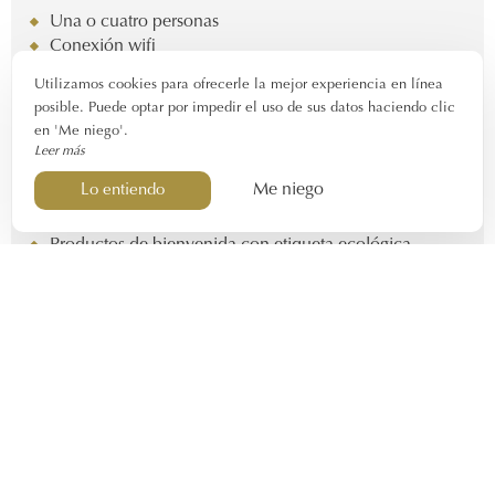
Una o cuatro personas
Conexión wifi
Entrada: a partir de las 14:00 horas. Salida: antes de
Utilizamos cookies para ofrecerle la mejor experiencia en línea
las 11h.
posible. Puede optar por impedir el uso de sus datos haciendo clic
en 'Me niego'.
Equipo
Leer más
Me niego
Lo entiendo
Camas dobles
Dos baños
Productos de bienvenida con etiqueta ecológica
Caja fuerte - Hervidor
Frigorífico pequeño
Oficina - Almacenamiento
Aire acondicionado
Televisión LCD