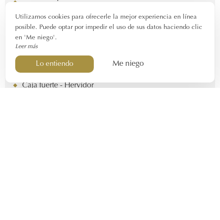
las 11h.
Utilizamos cookies para ofrecerle la mejor experiencia en línea
posible. Puede optar por impedir el uso de sus datos haciendo clic
Equipo
en 'Me niego'.
Leer más
Cama doble - Cama individual
Me niego
Amplio tocador
Lo entiendo
Productos de bienvenida con etiqueta ecológica
Caja fuerte - Hervidor
Frigorífico pequeño
Oficina - Almacenamiento
Aire acondicionado
Televisión LCD